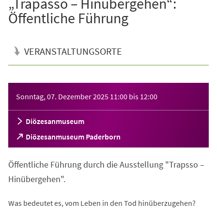
„Trapasso – Hinübergehen“:
Öffentliche Führung
VERANSTALTUNGSORTE
Veranstaltungsinformationen
Sonntag, 07. Dezember 2025
11:00
bis
12:00
Diözesanmuseum
(Öffnet
Diözesanmuseum Paderborn
in
einem
Öffentliche Führung durch die Ausstellung "Trapsso –
neuen
Tab)
Hinübergehen".
Was bedeutet es, vom Leben in den Tod hinüberzugehen?