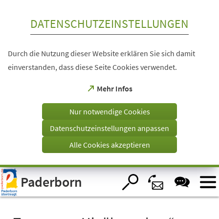
Inhalt anspringen
DATENSCHUTZEINSTELLUNGEN
Durch die Nutzung dieser Website erklären Sie sich damit
einverstanden, dass diese Seite Cookies verwendet.
(Öffnet
Mehr Infos
in
einem
Nur notwendige Cookies
neuen
Tab)
Datenschutzeinstellungen anpassen
Alle Cookies akzeptieren
Visuelle
Paderborn
Assistenzsoftware
öffnen.