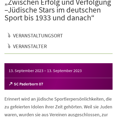
„Zwischen Erfolg und Verfolgung
–Jüdische Stars im deutschen
Sport bis 1933 und danach“
VERANSTALTUNGSORT
VERANSTALTER
Veranstaltungsinformationen
13. September 2023
–
13. September 2023
(Öffnet
SC Paderborn 07
in
einem
Erinnert wird an jüdische Sportlerpersönlichkeiten, die
neuen
Tab)
zu gefeierten Idolen ihrer Zeit gehörten. Weil sie Juden
waren, wurden sie aus Vereinen ausgeschlossen, zur