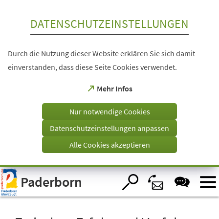
Inhalt anspringen
DATENSCHUTZEINSTELLUNGEN
Durch die Nutzung dieser Website erklären Sie sich damit
einverstanden, dass diese Seite Cookies verwendet.
(Öffnet
Mehr Infos
in
einem
Nur notwendige Cookies
neuen
Tab)
Datenschutzeinstellungen anpassen
Alle Cookies akzeptieren
Visuelle
Paderborn
Assistenzsoftware
öffnen.