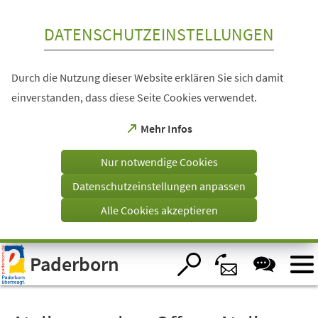
Inhalt anspringen
DATENSCHUTZEINSTELLUNGEN
Durch die Nutzung dieser Website erklären Sie sich damit
einverstanden, dass diese Seite Cookies verwendet.
(Öffnet
Mehr Infos
in
einem
Nur notwendige Cookies
neuen
Tab)
Datenschutzeinstellungen anpassen
Alle Cookies akzeptieren
Visuelle
Paderborn
Assistenzsoftware
öffnen.