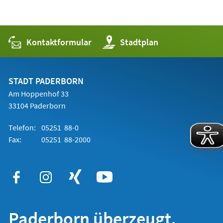
Kontaktformular
(Öffnet
Stadtplan
in
einem
neuen
Tab)
STADT PADERBORN
Am Hoppenhof 33
33104 Paderborn
Telefon:
05251 88-0
Fax:
05251 88-2000
Paderborn überzeugt.