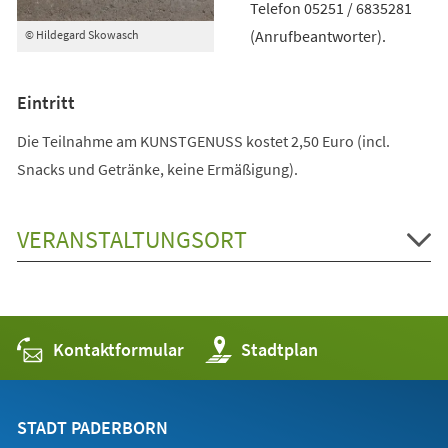
Telefon 05251 / 6835281
(Anrufbeantworter).
© Hildegard Skowasch
Eintritt
Die Teilnahme am KUNSTGENUSS kostet 2,50 Euro (incl.
Snacks und Getränke, keine Ermäßigung).
VERANSTALTUNGSORT
Kontaktformular
(Öffnet
Stadtplan
in
einem
neuen
Tab)
STADT PADERBORN