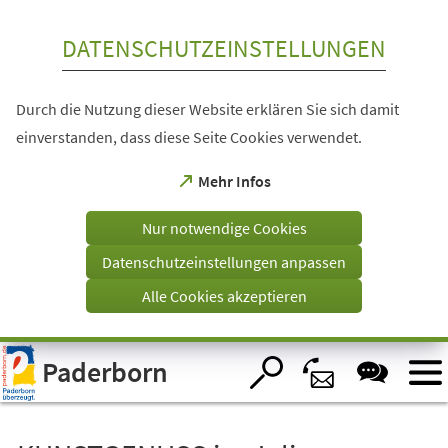
Inhalt anspringen
DATENSCHUTZEINSTELLUNGEN
Durch die Nutzung dieser Website erklären Sie sich damit
einverstanden, dass diese Seite Cookies verwendet.
(Öffnet
Mehr Infos
in
einem
Nur notwendige Cookies
neuen
Tab)
Datenschutzeinstellungen anpassen
Alle Cookies akzeptieren
Visuelle
Paderborn
Assistenzsoftware
öffnen.