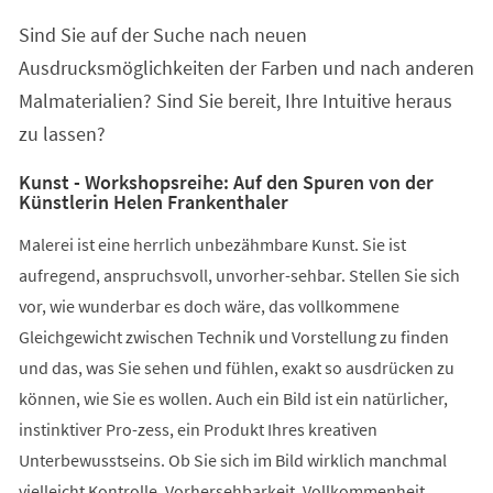
einem
Sind Sie auf der Suche nach neuen
neuen
Tab)
Ausdrucksmöglichkeiten der Farben und nach anderen
Malmaterialien? Sind Sie bereit, Ihre Intuitive heraus
zu lassen?
Kunst - Workshopsreihe: Auf den Spuren von der
Künstlerin Helen Frankenthaler
Malerei ist eine herrlich unbezähmbare Kunst. Sie ist
aufregend, anspruchsvoll, unvorher-sehbar. Stellen Sie sich
vor, wie wunderbar es doch wäre, das vollkommene
Gleichgewicht zwischen Technik und Vorstellung zu finden
und das, was Sie sehen und fühlen, exakt so ausdrücken zu
können, wie Sie es wollen. Auch ein Bild ist ein natürlicher,
instinktiver Pro-zess, ein Produkt Ihres kreativen
Unterbewusstseins. Ob Sie sich im Bild wirklich manchmal
vielleicht Kontrolle, Vorhersehbarkeit, Vollkommenheit