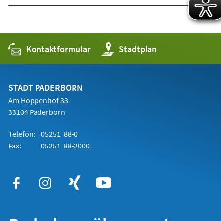
Kontaktformular
(Öffnet
Stadtplan
in
einem
neuen
Tab)
STADT PADERBORN
Am Hoppenhof 33
33104 Paderborn
Telefon:
05251 88-0
Fax:
05251 88-2000