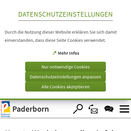
Inhalt anspringen
DATENSCHUTZEINSTELLUNGEN
Durch die Nutzung dieser Website erklären Sie sich damit
einverstanden, dass diese Seite Cookies verwendet.
(Öffnet
Mehr Infos
in
einem
Nur notwendige Cookies
neuen
Tab)
Datenschutzeinstellungen anpassen
Alle Cookies akzeptieren
Visuelle
Paderborn
Assistenzsoftware
öffnen.