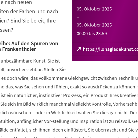
che nach neuen
05. Oktober 2025
ten der Farben und nach
–
n? Sind Sie bereit, Ihre
05. Oktober 2025
assen?
00:00
bis
23:59
ihe: Auf den Spuren von
n Frankenthaler
(Öffnet
https://ilonagladekunst.
in
ch unbezähmbare Kunst. Sie ist
einem
neuen
l, unvorher-sehbar. Stellen Sie
Tab)
r es doch wäre, das vollkommene Gleichgewicht zwischen Technik 
nd das, was Sie sehen und fühlen, exakt so ausdrücken zu können, 
 ist ein natürlicher, instinktiver Pro-zess, ein Produkt Ihres kreative
ie sich im Bild wirklich manchmal vielleicht Kontrolle, Vorhersehb
ich wünschen – oder in Wirk-lichkeit wollen Sie dies gar nicht. Der
uition, anfänglicher Vor-stellung und Inspiration ist zu reizvoll. G
älde entfaltet, sich Ihnen Ideen einflüstert, Sie überrascht und Sie ve