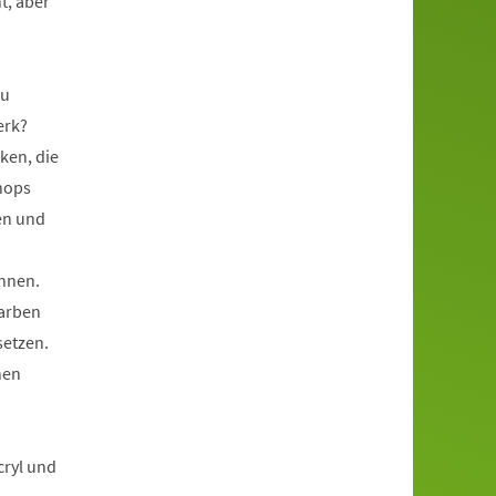
t, aber
zu
erk?
ken, die
hops
en und
ennen.
Farben
setzen.
nen
cryl und