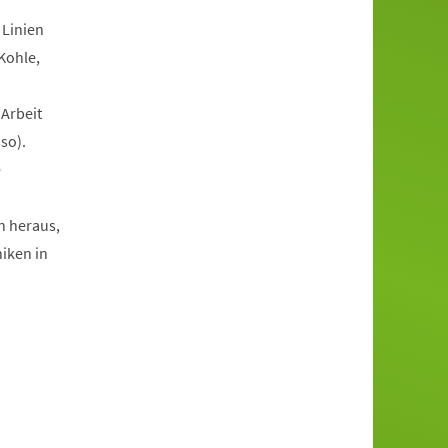
 Linien
Kohle,
 Arbeit
so).
e
n heraus,
niken in