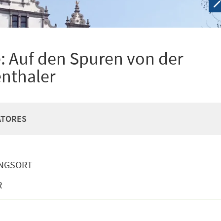
: Auf den Spuren von der
enthaler
EATORES
NGSORT
R