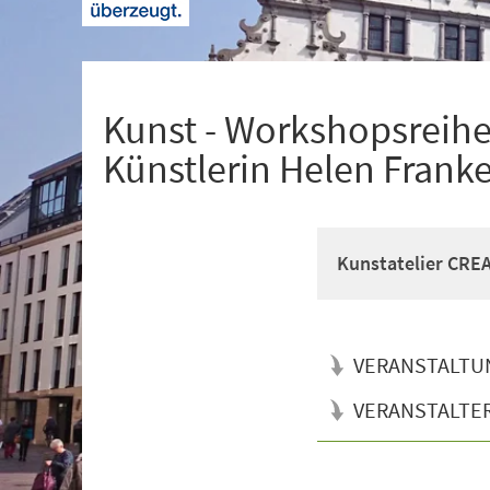
+
1
Kunst - Workshopsreihe
Künstlerin Helen Frank
Kunstatelier CR
VERANSTALTU
VERANSTALTE