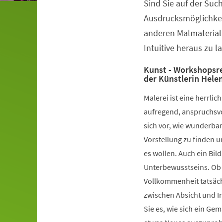
Sind Sie auf der Su
Veranstaltungsinformationen
Ausdrucksmöglichkei
anderen Malmaterialie
Intuitive heraus zu l
Kunst - Workshopsre
der Künstlerin Hele
Malerei ist eine herrli
aufregend, anspruchsvol
sich vor, wie wunderba
Vorstellung zu finden u
es wollen. Auch ein Bild
Unterbewusstseins. Ob S
Vollkommenheit tatsächl
zwischen Absicht und Int
Sie es, wie sich ein Gem