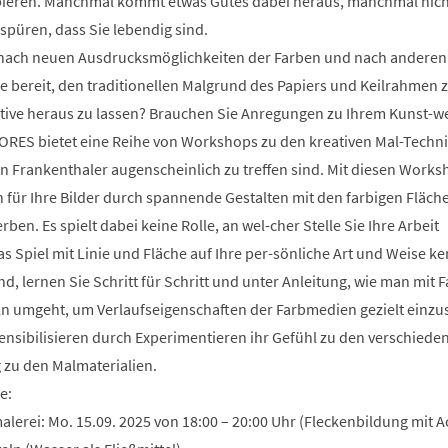
ieren. Manchmal kommt etwas Gutes dabei heraus, manchmal nich
 spüren, dass Sie lebendig sind.
e nach neuen Ausdrucksmöglichkeiten der Farben und nach anderen
e bereit, den traditionellen Malgrund des Papiers und Keilrahmen 
uitive heraus zu lassen? Brauchen Sie Anregungen zu Ihrem Kunst-w
ORES bietet eine Reihe von Workshops zu den kreativen Mal-Techni
n Frankenthaler augenscheinlich zu treffen sind. Mit diesen Works
für Ihre Bilder durch spannende Gestalten mit den farbigen Fläch
rben. Es spielt dabei keine Rolle, an wel-cher Stelle Sie Ihre Arbeit
s Spiel mit Linie und Fläche auf Ihre per-sönliche Art und Weise k
d, lernen Sie Schritt für Schritt und unter Anleitung, wie man mit 
ln umgeht, um Verlaufseigenschaften der Farbmedien gezielt einzu
ensibilisieren durch Experimentieren ihr Gefühl zu den verschiede
zu den Malmaterialien.
e:
lerei: Mo. 15.09. 2025 von 18:00 – 20:00 Uhr (Fleckenbildung mit A