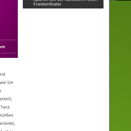
Frankenthaler
com
und
wie Sie
n
arkeit,
 Tanz
enießen
rleitet,