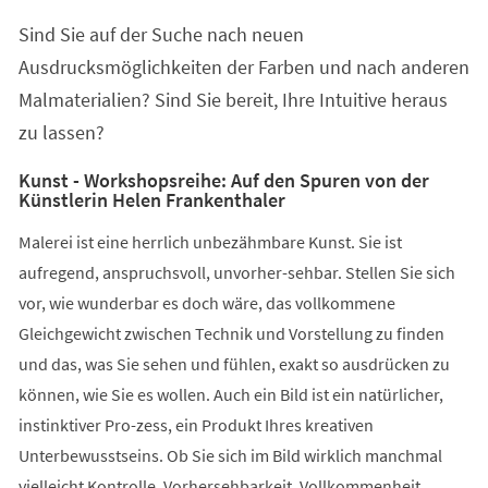
einem
Sind Sie auf der Suche nach neuen
neuen
Tab)
Ausdrucksmöglichkeiten der Farben und nach anderen
Malmaterialien? Sind Sie bereit, Ihre Intuitive heraus
zu lassen?
Kunst - Workshopsreihe: Auf den Spuren von der
Künstlerin Helen Frankenthaler
Malerei ist eine herrlich unbezähmbare Kunst. Sie ist
aufregend, anspruchsvoll, unvorher-sehbar. Stellen Sie sich
vor, wie wunderbar es doch wäre, das vollkommene
Gleichgewicht zwischen Technik und Vorstellung zu finden
und das, was Sie sehen und fühlen, exakt so ausdrücken zu
können, wie Sie es wollen. Auch ein Bild ist ein natürlicher,
instinktiver Pro-zess, ein Produkt Ihres kreativen
Unterbewusstseins. Ob Sie sich im Bild wirklich manchmal
vielleicht Kontrolle, Vorhersehbarkeit, Vollkommenheit