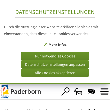
Inhalt anspringen
DATENSCHUTZEINSTELLUNGEN
Durch die Nutzung dieser Website erklären Sie sich damit
einverstanden, dass diese Seite Cookies verwendet.
(Öffnet
Mehr Infos
in
einem
Nur notwendige Cookies
neuen
Tab)
Datenschutzeinstellungen anpassen
Alle Cookies akzeptieren
Visuelle
Paderborn
Assistenzsoftware
öffnen.