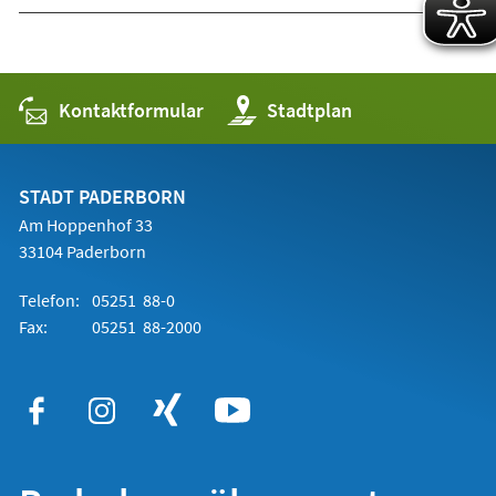
Kontaktformular
(Öffnet
Stadtplan
in
einem
neuen
Tab)
STADT PADERBORN
Am Hoppenhof 33
33104 Paderborn
Telefon:
05251 88-0
Fax:
05251 88-2000