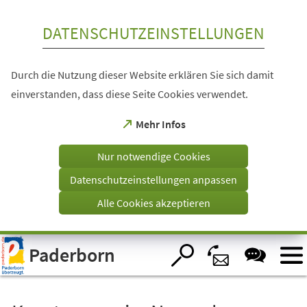
Inhalt anspringen
DATENSCHUTZEINSTELLUNGEN
Durch die Nutzung dieser Website erklären Sie sich damit
einverstanden, dass diese Seite Cookies verwendet.
(Öffnet
Mehr Infos
in
einem
Nur notwendige Cookies
neuen
Tab)
Datenschutzeinstellungen anpassen
Alle Cookies akzeptieren
Visuelle
Paderborn
Assistenzsoftware
öffnen.