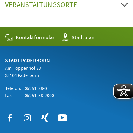
VERANSTALTUNGSORTE
Kontaktformular
(Öffnet
Stadtplan
in
einem
neuen
Tab)
STADT PADERBORN
Am Hoppenhof 33
33104 Paderborn
Telefon:
05251 88-0
Fax:
05251 88-2000