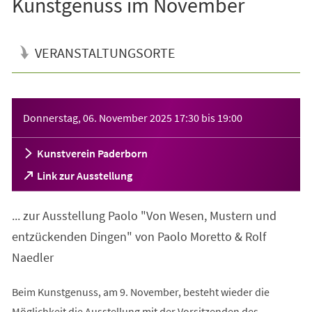
Kunstgenuss im November
VERANSTALTUNGSORTE
Veranstaltungsinformationen
Donnerstag, 06. November 2025
17:30
bis
19:00
Kunstverein Paderborn
(Öffnet
Link zur Ausstellung
in
einem
... zur Ausstellung Paolo "Von Wesen, Mustern und
neuen
Tab)
entzückenden Dingen" von Paolo Moretto & Rolf
Naedler
Beim Kunstgenuss, am 9. November, besteht wieder die
Möglichkeit die Ausstellung mit der Vorsitzenden des