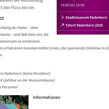
werken der Ausstellung
14:00
bis
16:00
 Der Fluss bin ich.
Stadtmuseum Paderborn
25
(Öffnet
Tatort Paderborn 2025
entlang der Pader – dem
in
lands – und lädt dazu ein, die
einem
neuen
 gemeinsam zu entdecken.
Tab)
on erfahrenen Kunstvermittler:innen, die spannende Einblicke in d
n.
um Paderborn (keine Rundtour)
7 € (zahlbar an der Museumskasse)
15 Personen
Informationen