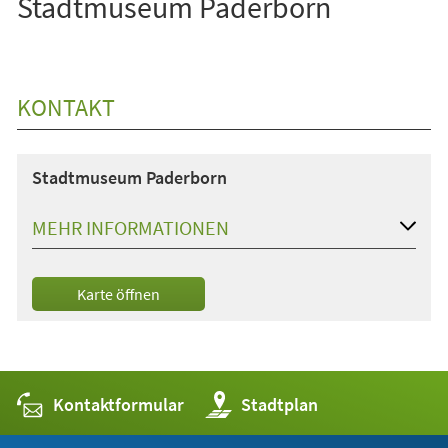
Stadtmuseum Paderborn
KONTAKT
Stadtmuseum Paderborn
MEHR INFORMATIONEN
(Öffnet
Karte öffnen
in
einem
neuen
Tab)
Kontaktformular
(Öffnet
Stadtplan
in
einem