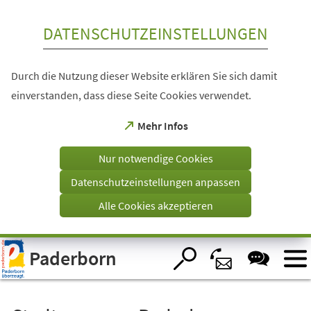
Inhalt anspringen
DATENSCHUTZEINSTELLUNGEN
Durch die Nutzung dieser Website erklären Sie sich damit
einverstanden, dass diese Seite Cookies verwendet.
(Öffnet
Mehr Infos
in
einem
Nur notwendige Cookies
neuen
Tab)
Datenschutzeinstellungen anpassen
Alle Cookies akzeptieren
Visuelle
Paderborn
Assistenzsoftware
öffnen.