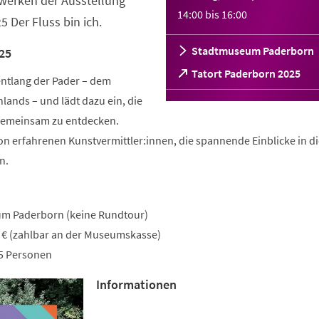
werken der Ausstellung
14:00
bis
16:00
 Der Fluss bin ich.
Stadtmuseum Paderborn
25
(Öffnet
Tatort Paderborn 2025
entlang der Pader – dem
in
lands – und lädt dazu ein, die
einem
neuen
 gemeinsam zu entdecken.
Tab)
on erfahrenen Kunstvermittler:innen, die spannende Einblicke in d
n.
um Paderborn (keine Rundtour)
7 € (zahlbar an der Museumskasse)
15 Personen
Informationen