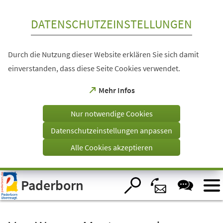
Inhalt anspringen
DATENSCHUTZEINSTELLUNGEN
Durch die Nutzung dieser Website erklären Sie sich damit
einverstanden, dass diese Seite Cookies verwendet.
(Öffnet
Mehr Infos
in
einem
Nur notwendige Cookies
neuen
Tab)
Datenschutzeinstellungen anpassen
Alle Cookies akzeptieren
Visuelle
Paderborn
Assistenzsoftware
öffnen.