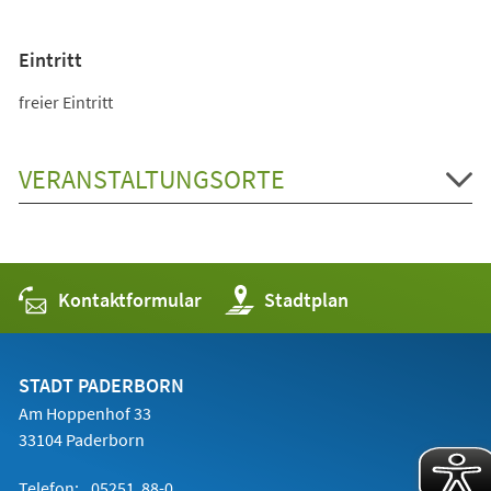
Eintritt
freier Eintritt
VERANSTALTUNGSORTE
Kontaktformular
(Öffnet
Stadtplan
in
einem
neuen
Tab)
STADT PADERBORN
Am Hoppenhof 33
33104 Paderborn
Telefon:
05251 88-0