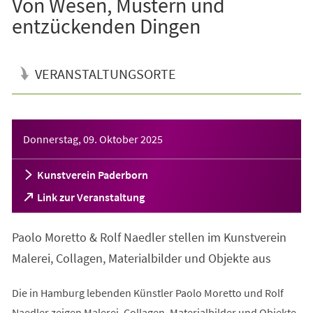
Von Wesen, Mustern und
entzückenden Dingen
VERANSTALTUNGSORTE
Veranstaltungsinformationen
Donnerstag, 09. Oktober 2025
Kunstverein Paderborn
(Öffnet
Link zur Veranstaltung
in
einem
Paolo Moretto & Rolf Naedler stellen im Kunstverein
neuen
Tab)
Malerei, Collagen, Materialbilder und Objekte aus
Die in Hamburg lebenden Künstler Paolo Moretto und Rolf
Naedler zeigen Malerei, Collagen, Materialbilder und Objekte.