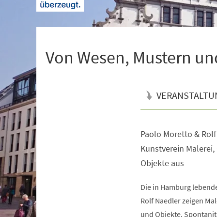
+
1
Von Wesen, Mustern un
VERANSTALTU
Paolo Moretto & Rolf
Veranstaltungsinformationen
Kunstverein Malerei,
Objekte aus
Die in Hamburg lebende
Rolf Naedler zeigen Mal
und Objekte. Spontanitä