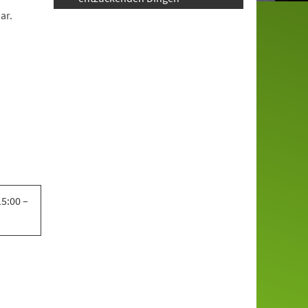
ar.
5:00 –