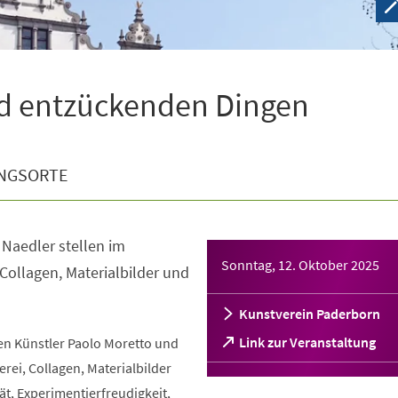
d entzückenden Dingen
NGSORTE
 Naedler stellen im
Sonntag, 12. Oktober 2025
 Collagen, Materialbilder und
Kunstverein Paderborn
(Öffnet
Link zur Veranstaltung
n Künstler Paolo Moretto und
in
erei, Collagen, Materialbilder
einem
t, Experimentierfreudigkeit,
neuen