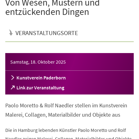
Von Wesen, Mustern und
entzückenden Dingen
VERANSTALTUNGSORTE
Veranstaltungsinformationen
Samstag, 18. Oktober 2025
Kunstverein Paderborn
(Öffnet
Link zur Veranstaltung
in
einem
Paolo Moretto & Rolf Naedler stellen im Kunstverein
neuen
Tab)
Malerei, Collagen, Materialbilder und Objekte aus
Die in Hamburg lebenden Künstler Paolo Moretto und Rolf
Naedler zeigen Malerei, Collagen, Materialbilder und Objekte.