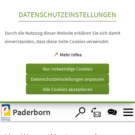
Inhalt anspringen
DATENSCHUTZEINSTELLUNGEN
Durch die Nutzung dieser Website erklären Sie sich damit
einverstanden, dass diese Seite Cookies verwendet.
(Öffnet
Mehr Infos
in
einem
Nur notwendige Cookies
neuen
Tab)
Datenschutzeinstellungen anpassen
Alle Cookies akzeptieren
Visuelle
Paderborn
Assistenzsoftware
öffnen.