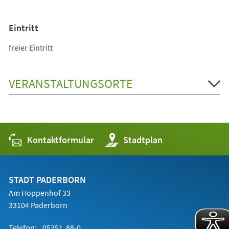
Eintritt
freier Eintritt
VERANSTALTUNGSORTE
Kontaktformular
(Öffnet
Stadtplan
in
einem
neuen
Tab)
STADT PADERBORN
Am Hoppenhof 33
33104 Paderborn
Telefon:
05251 88-0