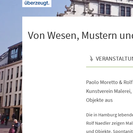
+
1
Von Wesen, Mustern un
VERANSTALTU
Paolo Moretto & Rolf
Veranstaltungsinformationen
Kunstverein Malerei,
Objekte aus
Die in Hamburg lebende
Rolf Naedler zeigen Mal
und Objekte. Spontanitä