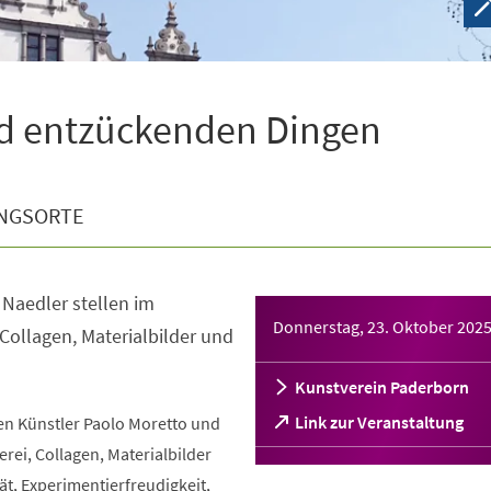
d entzückenden Dingen
NGSORTE
 Naedler stellen im
Donnerstag, 23. Oktober 202
 Collagen, Materialbilder und
Kunstverein Paderborn
(Öffnet
Link zur Veranstaltung
n Künstler Paolo Moretto und
in
erei, Collagen, Materialbilder
einem
t, Experimentierfreudigkeit,
neuen