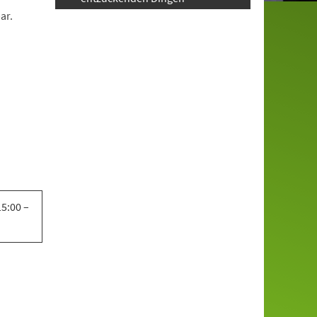
ar.
5:00 –