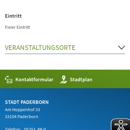
Eintritt
freier Eintritt
VERANSTALTUNGSORTE
Kontaktformular
(Öffnet
Stadtplan
in
einem
neuen
Tab)
STADT PADERBORN
Am Hoppenhof 33
33104 Paderborn
Telefon:
05251 88-0