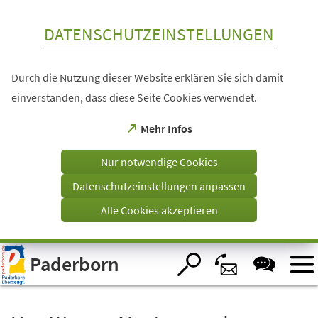
Inhalt anspringen
DATENSCHUTZEINSTELLUNGEN
Durch die Nutzung dieser Website erklären Sie sich damit
einverstanden, dass diese Seite Cookies verwendet.
(Öffnet
Mehr Infos
in
einem
Nur notwendige Cookies
neuen
Tab)
Datenschutzeinstellungen anpassen
Alle Cookies akzeptieren
Visuelle
Paderborn
Assistenzsoftware
öffnen.