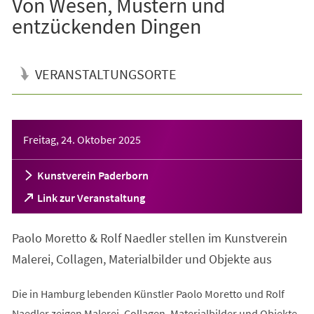
Von Wesen, Mustern und
entzückenden Dingen
VERANSTALTUNGSORTE
Veranstaltungsinformationen
Freitag, 24. Oktober 2025
Kunstverein Paderborn
(Öffnet
Link zur Veranstaltung
in
einem
Paolo Moretto & Rolf Naedler stellen im Kunstverein
neuen
Tab)
Malerei, Collagen, Materialbilder und Objekte aus
Die in Hamburg lebenden Künstler Paolo Moretto und Rolf
Naedler zeigen Malerei, Collagen, Materialbilder und Objekte.