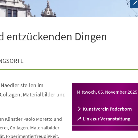
d entzückenden Dingen
NGSORTE
 Naedler stellen im
Mittwoch, 05. November 2025
 Collagen, Materialbilder und
Kunstverein Paderborn
(Öffnet
Link zur Veranstaltung
n Künstler Paolo Moretto und
in
erei, Collagen, Materialbilder
einem
t, Experimentierfreudigkeit,
neuen