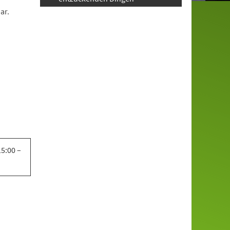
ar.
5:00 –