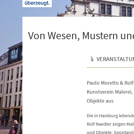
+
1
Von Wesen, Mustern un
VERANSTALTU
Paolo Moretto & Rolf
Veranstaltungsinformationen
Kunstverein Malerei,
Objekte aus
Die in Hamburg lebende
Rolf Naedler zeigen Mal
und Objekte. Spontanitä