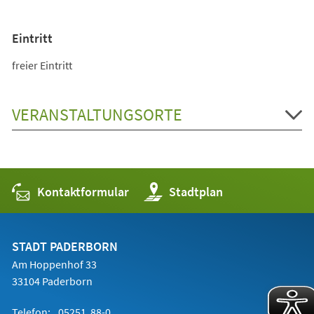
Eintritt
freier Eintritt
VERANSTALTUNGSORTE
Kontaktformular
(Öffnet
Stadtplan
in
einem
neuen
Tab)
STADT PADERBORN
Am Hoppenhof 33
33104 Paderborn
Telefon:
05251 88-0