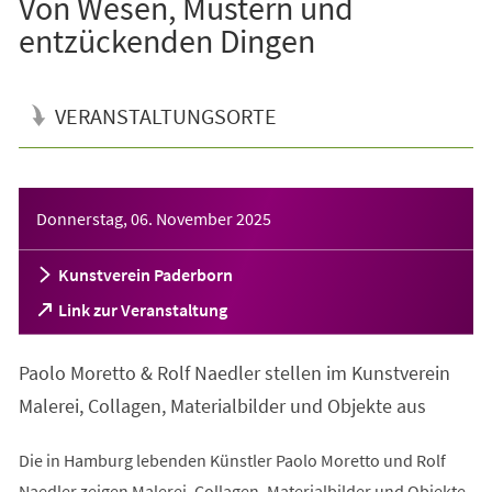
Von Wesen, Mustern und
entzückenden Dingen
VERANSTALTUNGSORTE
Veranstaltungsinformationen
Donnerstag, 06. November 2025
Kunstverein Paderborn
(Öffnet
Link zur Veranstaltung
in
einem
Paolo Moretto & Rolf Naedler stellen im Kunstverein
neuen
Tab)
Malerei, Collagen, Materialbilder und Objekte aus
Die in Hamburg lebenden Künstler Paolo Moretto und Rolf
Naedler zeigen Malerei, Collagen, Materialbilder und Objekte.