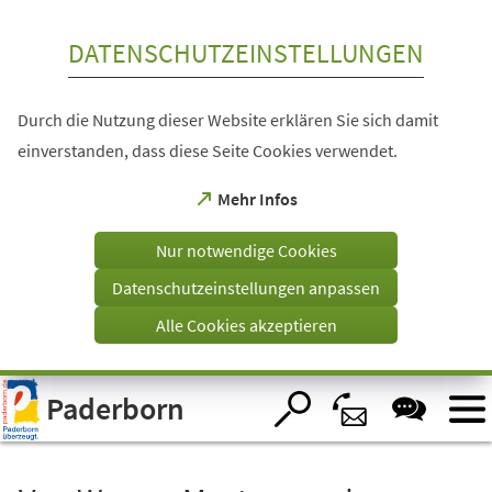
Inhalt anspringen
DATENSCHUTZEINSTELLUNGEN
Durch die Nutzung dieser Website erklären Sie sich damit
einverstanden, dass diese Seite Cookies verwendet.
(Öffnet
Mehr Infos
in
einem
Nur notwendige Cookies
neuen
Tab)
Datenschutzeinstellungen anpassen
Alle Cookies akzeptieren
Visuelle
Paderborn
Assistenzsoftware
öffnen.