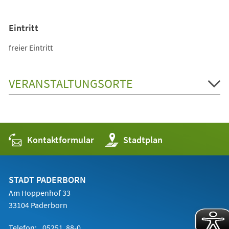
Eintritt
freier Eintritt
VERANSTALTUNGSORTE
Kontaktformular
(Öffnet
Stadtplan
in
einem
neuen
Tab)
STADT PADERBORN
Am Hoppenhof 33
33104 Paderborn
Telefon:
05251 88-0