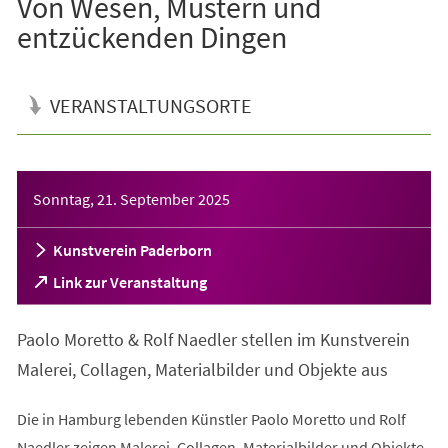
Von Wesen, Mustern und
entzückenden Dingen
VERANSTALTUNGSORTE
Veranstaltungsinformationen
Sonntag, 21. September 2025
Kunstverein Paderborn
(Öffnet
Link zur Veranstaltung
in
einem
Paolo Moretto & Rolf Naedler stellen im Kunstverein
neuen
Tab)
Malerei, Collagen, Materialbilder und Objekte aus
Die in Hamburg lebenden Künstler Paolo Moretto und Rolf
Naedler zeigen Malerei, Collagen, Materialbilder und Objekte.