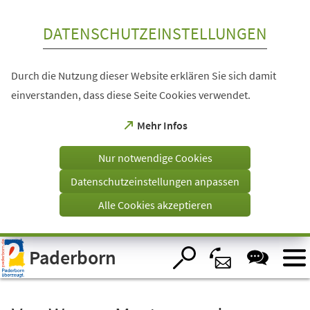
Inhalt anspringen
DATENSCHUTZEINSTELLUNGEN
Durch die Nutzung dieser Website erklären Sie sich damit
einverstanden, dass diese Seite Cookies verwendet.
(Öffnet
Mehr Infos
in
einem
Nur notwendige Cookies
neuen
Tab)
Datenschutzeinstellungen anpassen
Alle Cookies akzeptieren
Visuelle
Paderborn
Assistenzsoftware
öffnen.