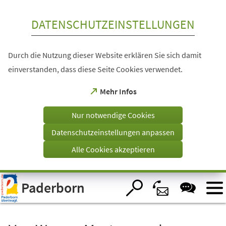
Inhalt anspringen
DATENSCHUTZEINSTELLUNGEN
Durch die Nutzung dieser Website erklären Sie sich damit
einverstanden, dass diese Seite Cookies verwendet.
(Öffnet
Mehr Infos
in
einem
Nur notwendige Cookies
neuen
Tab)
Datenschutzeinstellungen anpassen
Alle Cookies akzeptieren
Visuelle
Paderborn
Assistenzsoftware
öffnen.