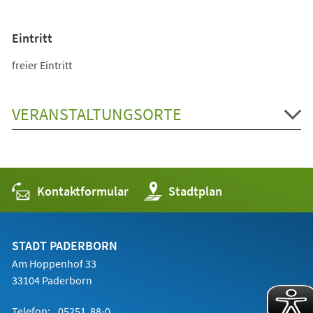
Eintritt
freier Eintritt
VERANSTALTUNGSORTE
Kontaktformular
(Öffnet
Stadtplan
in
einem
neuen
Tab)
STADT PADERBORN
Am Hoppenhof 33
33104 Paderborn
Telefon:
05251 88-0