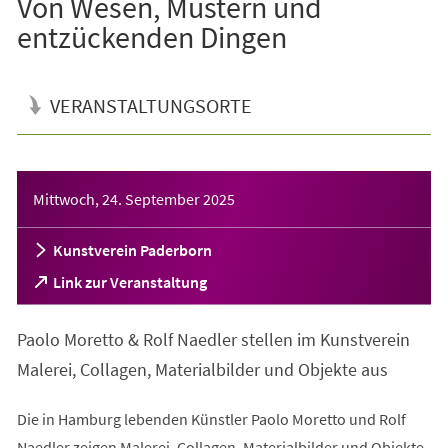
Von Wesen, Mustern und
entzückenden Dingen
VERANSTALTUNGSORTE
Veranstaltungsinformationen
Mittwoch, 24. September 2025
Kunstverein Paderborn
(Öffnet
Link zur Veranstaltung
in
einem
Paolo Moretto & Rolf Naedler stellen im Kunstverein
neuen
Tab)
Malerei, Collagen, Materialbilder und Objekte aus
Die in Hamburg lebenden Künstler Paolo Moretto und Rolf
Naedler zeigen Malerei, Collagen, Materialbilder und Objekte.