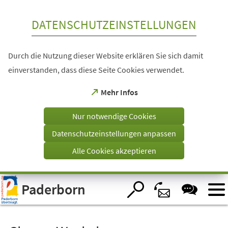
Inhalt anspringen
DATENSCHUTZEINSTELLUNGEN
Durch die Nutzung dieser Website erklären Sie sich damit
einverstanden, dass diese Seite Cookies verwendet.
(Öffnet
Mehr Infos
in
einem
Nur notwendige Cookies
neuen
Tab)
Datenschutzeinstellungen anpassen
Alle Cookies akzeptieren
Visuelle
Paderborn
Assistenzsoftware
öffnen.