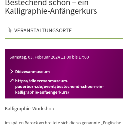
Bestechend schön – ein
Kalligraphie-Anfängerkurs
VERANSTALTUNGSORTE
Veranstaltungsinformationen
Samstag, 03. Februar 2024
11:00
bis
17:00
Diözesanmuseum
https://dioezesanmuseum-
paderborn.de/event/bestechend-schoen-ein-
(Öffnet
kalligraphie-anfaengerkurs/
in
einem
Kalligraphie-Workshop
neuen
Tab)
Im späten Barock verbreitete sich die so genannte „Englische