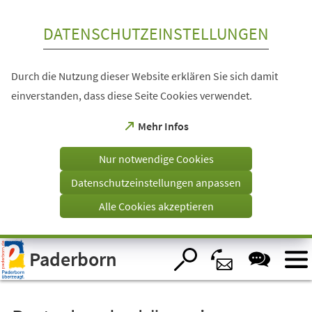
Inhalt anspringen
DATENSCHUTZEINSTELLUNGEN
Durch die Nutzung dieser Website erklären Sie sich damit
einverstanden, dass diese Seite Cookies verwendet.
(Öffnet
Mehr Infos
in
einem
Nur notwendige Cookies
neuen
Tab)
Datenschutzeinstellungen anpassen
Alle Cookies akzeptieren
Visuelle
Paderborn
Assistenzsoftware
öffnen.