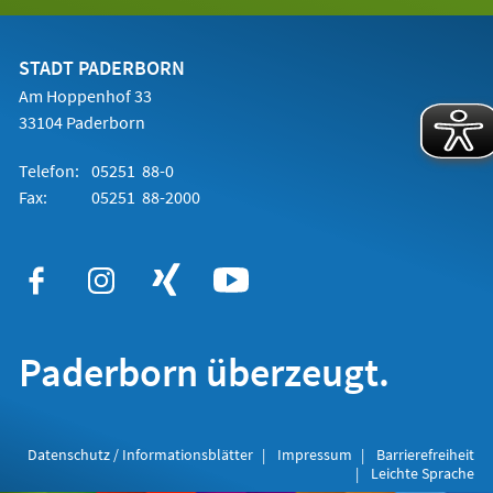
in
einem
neuen
Tab)
STADT PADERBORN
Am Hoppenhof 33
33104 Paderborn
Telefon:
05251 88-0
Fax:
05251 88-2000
Paderborn überzeugt.
Datenschutz / Informationsblätter
Impressum
Barrierefreiheit
Leichte Sprache