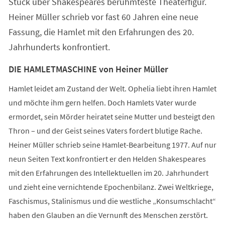
Stück über Shakespeares berühmteste Theaterfigur.
neuen
Tab)
Heiner Müller schrieb vor fast 60 Jahren eine neue
Fassung, die Hamlet mit den Erfahrungen des 20.
Jahrhunderts konfrontiert.
DIE HAMLETMASCHINE von Heiner Müller
Hamlet leidet am Zustand der Welt. Ophelia liebt ihren Hamlet
und möchte ihm gern helfen. Doch Hamlets Vater wurde
ermordet, sein Mörder heiratet seine Mutter und besteigt den
Thron – und der Geist seines Vaters fordert blutige Rache.
Heiner Müller schrieb seine Hamlet-Bearbeitung 1977. Auf nur
neun Seiten Text konfrontiert er den Helden Shakespeares
mit den Erfahrungen des Intellektuellen im 20. Jahrhundert
und zieht eine vernichtende Epochenbilanz. Zwei Weltkriege,
Faschismus, Stalinismus und die westliche „Konsumschlacht“
haben den Glauben an die Vernunft des Menschen zerstört.