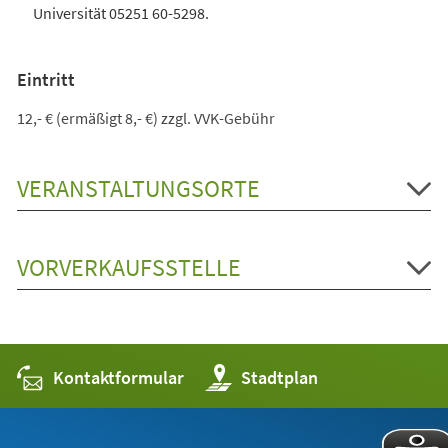
Universität 05251 60-5298.
Eintritt
12,- € (ermäßigt 8,- €) zzgl. VVK-Gebühr
VERANSTALTUNGSORTE
VORVERKAUFSSTELLE
Kontaktformular
(Öffnet
Stadtplan
in
einem
neuen