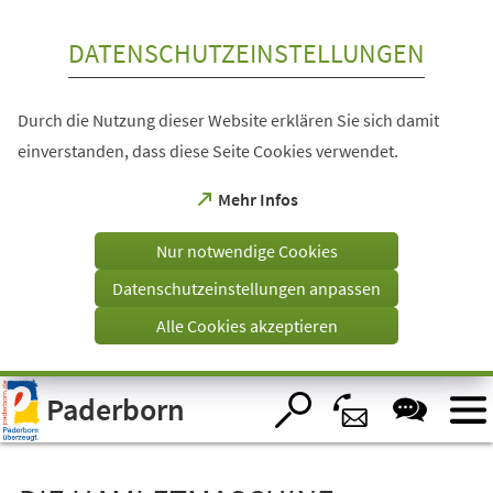
Inhalt anspringen
DATENSCHUTZEINSTELLUNGEN
Durch die Nutzung dieser Website erklären Sie sich damit
einverstanden, dass diese Seite Cookies verwendet.
(Öffnet
Mehr Infos
in
einem
Nur notwendige Cookies
neuen
Tab)
Datenschutzeinstellungen anpassen
Alle Cookies akzeptieren
Visuelle
Paderborn
Assistenzsoftware
öffnen.