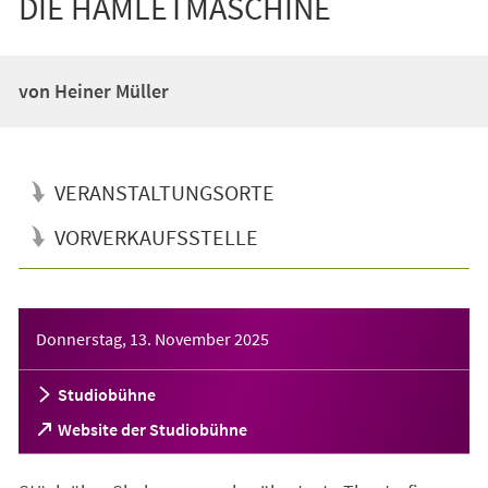
DIE HAMLETMASCHINE
von Heiner Müller
VERANSTALTUNGSORTE
VORVERKAUFSSTELLE
Veranstaltungsinformationen
Donnerstag, 13. November 2025
Studiobühne
(Öffnet
Website der Studiobühne
in
einem