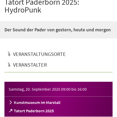
Tatort Paderborn 2025:
HydroPunk
Der Sound der Pader von gestern, heute und morgen
VERANSTALTUNGSORTE
VERANSTALTER
Veranstaltungsinformationen
Samstag, 20. September 2025
09:00
bis
16:00
Kunstmuseum im Marstall
(Öffnet
Tatort Paderborn 2025
in