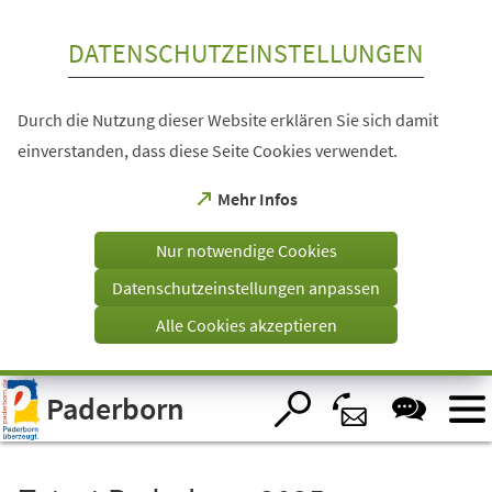
Inhalt anspringen
DATENSCHUTZEINSTELLUNGEN
Durch die Nutzung dieser Website erklären Sie sich damit
einverstanden, dass diese Seite Cookies verwendet.
(Öffnet
Mehr Infos
in
einem
Nur notwendige Cookies
neuen
Tab)
Datenschutzeinstellungen anpassen
Alle Cookies akzeptieren
Visuelle
Paderborn
Assistenzsoftware
öffnen.