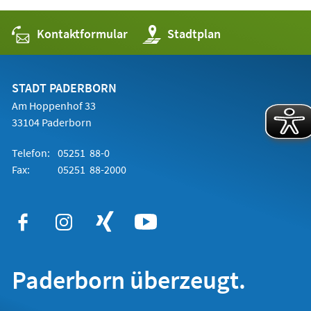
Kontaktformular
(Öffnet
Stadtplan
in
einem
neuen
Tab)
STADT PADERBORN
Am Hoppenhof 33
33104 Paderborn
Telefon:
05251 88-0
Fax:
05251 88-2000
Paderborn überzeugt.