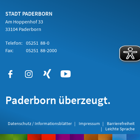
einem
neuen
Tab)
STADT PADERBORN
Am Hoppenhof 33
33104 Paderborn
Telefon:
05251 88-0
Fax:
05251 88-2000
Paderborn überzeugt.
Datenschutz / Informationsblätter
Impressum
Barrierefreiheit
Leichte Sprache