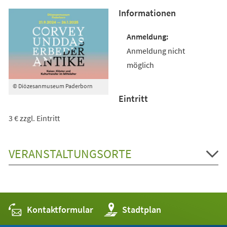
Informationen
Anmeldung nicht
möglich
© Diözesanmuseum Paderborn
Eintritt
3 € zzgl. Eintritt
VERANSTALTUNGSORTE
Kontaktformular
(Öffnet
Stadtplan
in