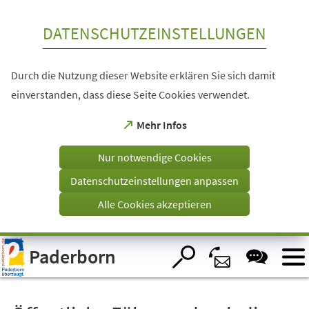
Inhalt anspringen
DATENSCHUTZEINSTELLUNGEN
Durch die Nutzung dieser Website erklären Sie sich damit
einverstanden, dass diese Seite Cookies verwendet.
(Öffnet
Mehr Infos
in
einem
Nur notwendige Cookies
neuen
Tab)
Datenschutzeinstellungen anpassen
Alle Cookies akzeptieren
Visuelle
Paderborn
Assistenzsoftware
öffnen.