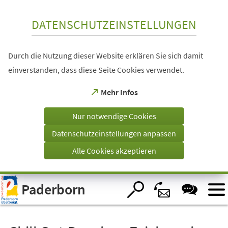
Inhalt anspringen
DATENSCHUTZEINSTELLUNGEN
Durch die Nutzung dieser Website erklären Sie sich damit
einverstanden, dass diese Seite Cookies verwendet.
(Öffnet
Mehr Infos
in
einem
Nur notwendige Cookies
neuen
Tab)
Datenschutzeinstellungen anpassen
Alle Cookies akzeptieren
Visuelle
Paderborn
Assistenzsoftware
öffnen.