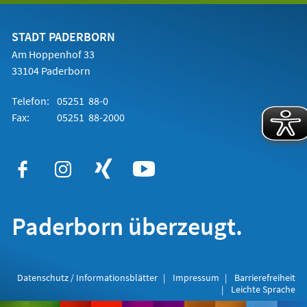
einem
neuen
Tab)
STADT PADERBORN
Am Hoppenhof 33
33104 Paderborn
Telefon:
05251 88-0
Fax:
05251 88-2000
Paderborn überzeugt.
Datenschutz / Informationsblätter
Impressum
Barrierefreiheit
Leichte Sprache