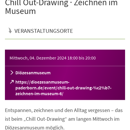
Chill Out-Drawing · Zeichnen im
Museum
VERANSTALTUNGSORTE
Veranstaltungsinformationen
Mittwoch, 04. Dezember 2024
18:00
bis
20:00
Diözesanmuseum
https://dioezesanmuseum-
paderborn.de/event/chill-out-drawing-%c2%b7-
(Öffnet
zeichnen-im-museum-6/
in
einem
Entspannen, zeichnen und den Alltag vergessen – das
neuen
Tab)
ist beim „Chill Out-Drawing“ am langen Mittwoch im
Diözesanmuseum möglich.