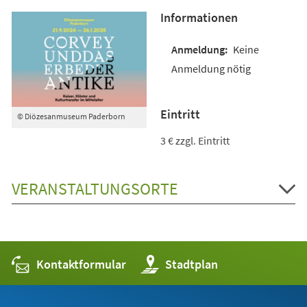
Informationen
Keine
Anmeldung nötig
Eintritt
© Diözesanmuseum Paderborn
3 € zzgl. Eintritt
VERANSTALTUNGSORTE
Kontaktformular
(Öffnet
Stadtplan
in
einem
neuen