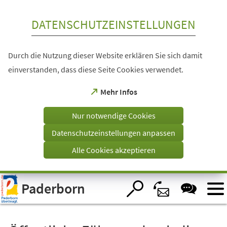
Inhalt anspringen
DATENSCHUTZEINSTELLUNGEN
Durch die Nutzung dieser Website erklären Sie sich damit
einverstanden, dass diese Seite Cookies verwendet.
(Öffnet
Mehr Infos
in
einem
Nur notwendige Cookies
neuen
Tab)
Datenschutzeinstellungen anpassen
Alle Cookies akzeptieren
Visuelle
Paderborn
Assistenzsoftware
öffnen.