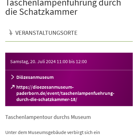
Taschenlampenführung durch
die Schatzkammer
VERANSTALTUNGSORTE
Veranstaltungsinformationen
Samstag, 20. Juli 2024
11:00
bis
12:00
Diözesanmuseum
https://dioezesanmuseum-
paderborn.de/event/taschenlampenfuehrung-
(Öffnet
durch-die-schatzkammer-18/
in
einem
Taschenlampentour durchs Museum
neuen
Tab)
Unter dem Museumsgebäude verbirgt sich ein