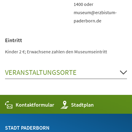
1400 oder
museum@erzbistum-
paderborn.de
Eintritt
Kinder 2 €; Erwachsene zahlen den Museumseintritt
VERANSTALTUNGSORTE
Kontaktformular
(Öffnet
Stadtplan
in
einem
neuen
Tab)
STADT PADERBORN