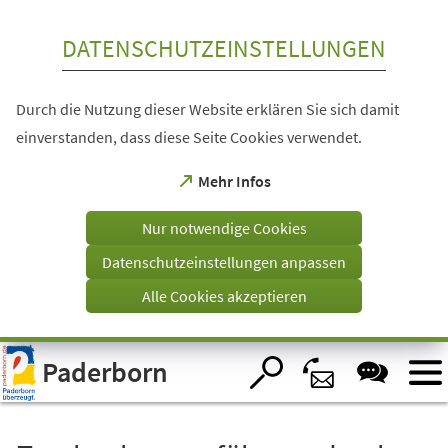
Inhalt anspringen
DATENSCHUTZEINSTELLUNGEN
Durch die Nutzung dieser Website erklären Sie sich damit
einverstanden, dass diese Seite Cookies verwendet.
(Öffnet
Mehr Infos
in
einem
Nur notwendige Cookies
neuen
Tab)
Datenschutzeinstellungen anpassen
Alle Cookies akzeptieren
Visuelle
Paderborn
Assistenzsoftware
öffnen.