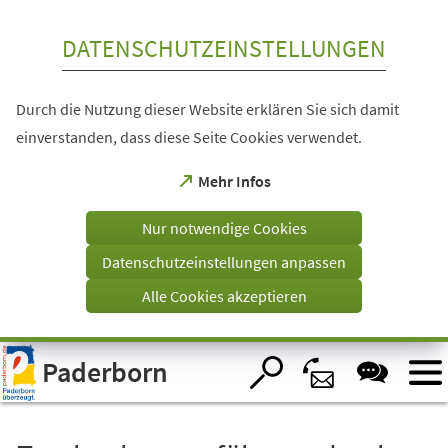
Inhalt anspringen
DATENSCHUTZEINSTELLUNGEN
Durch die Nutzung dieser Website erklären Sie sich damit
einverstanden, dass diese Seite Cookies verwendet.
(Öffnet
Mehr Infos
in
einem
Nur notwendige Cookies
neuen
Tab)
Datenschutzeinstellungen anpassen
Alle Cookies akzeptieren
Visuelle
Paderborn
Assistenzsoftware
öffnen.