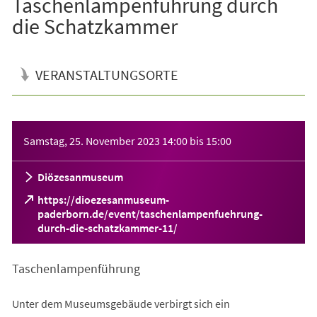
Taschenlampenführung durch
die Schatzkammer
VERANSTALTUNGSORTE
Veranstaltungsinformationen
Samstag, 25. November 2023
14:00
bis
15:00
Diözesanmuseum
https://dioezesanmuseum-
paderborn.de/event/taschenlampenfuehrung-
(Öffnet
durch-die-schatzkammer-11/
in
einem
Taschenlampenführung
neuen
Tab)
Unter dem Museumsgebäude verbirgt sich ein