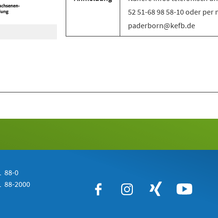
52 51-68 98 58-10 oder per 
paderborn@kefb.de
 88-0
 88-2000