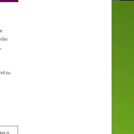
ue
ilie
,
und zu
ter 0