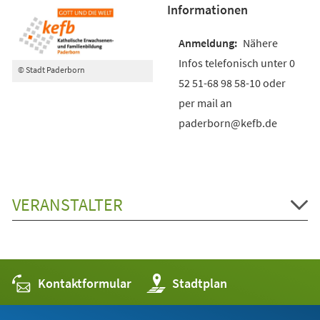
Informationen
Nähere
Infos telefonisch unter 0
© Stadt Paderborn
52 51-68 98 58-10 oder
per mail an
paderborn@kefb.de
VERANSTALTER
Kontaktformular
(Öffnet
Stadtplan
in
einem