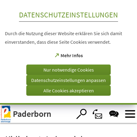
Inhalt anspringen
DATENSCHUTZEINSTELLUNGEN
Durch die Nutzung dieser Website erklären Sie sich damit
einverstanden, dass diese Seite Cookies verwendet.
(Öffnet
Mehr Infos
in
einem
Nur notwendige Cookies
neuen
Tab)
Datenschutzeinstellungen anpassen
Alle Cookies akzeptieren
Visuelle
Paderborn
Assistenzsoftware
öffnen.