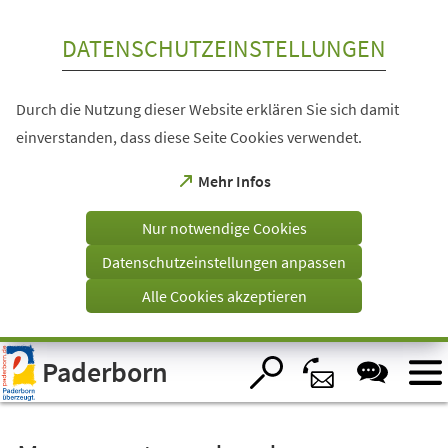
Inhalt anspringen
DATENSCHUTZEINSTELLUNGEN
Durch die Nutzung dieser Website erklären Sie sich damit
einverstanden, dass diese Seite Cookies verwendet.
(Öffnet
Mehr Infos
in
einem
Nur notwendige Cookies
neuen
Tab)
Datenschutzeinstellungen anpassen
Alle Cookies akzeptieren
Visuelle
Paderborn
Assistenzsoftware
öffnen.