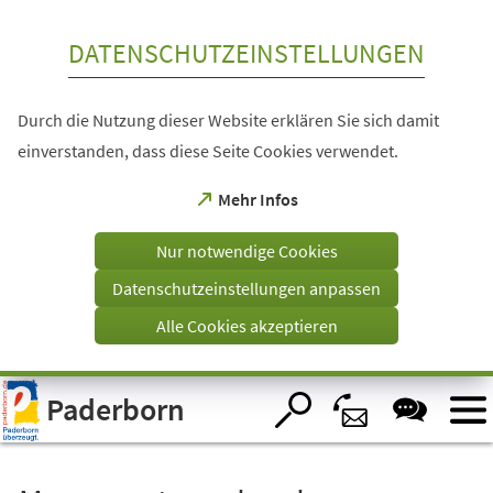
Inhalt anspringen
DATENSCHUTZEINSTELLUNGEN
Durch die Nutzung dieser Website erklären Sie sich damit
einverstanden, dass diese Seite Cookies verwendet.
(Öffnet
Mehr Infos
in
einem
Nur notwendige Cookies
neuen
Tab)
Datenschutzeinstellungen anpassen
Alle Cookies akzeptieren
Visuelle
Paderborn
Assistenzsoftware
öffnen.