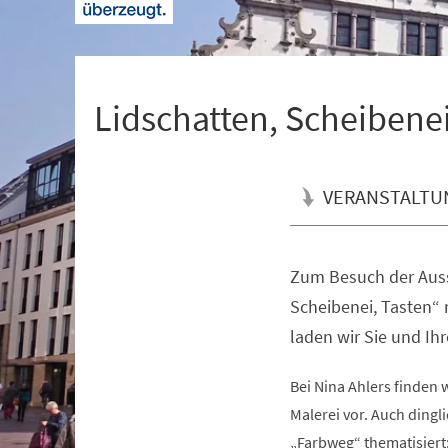
+
1
Lidschatten, Scheibenei
VERANSTALTU
Zum Besuch der Auss
Veranstaltungsinformationen
Scheibenei, Tasten“ 
laden wir Sie und Ihr
Bei Nina Ahlers finden 
Malerei vor. Auch dingli
„Farbweg“ thematisiert