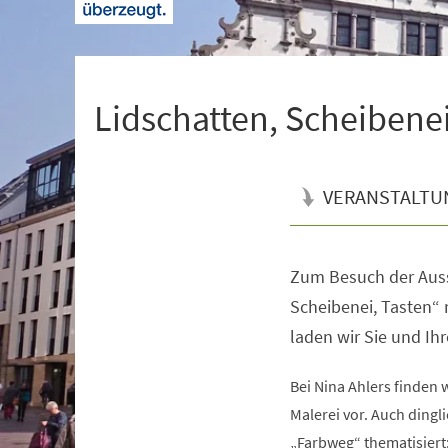
+
1
Lidschatten, Scheibenei
VERANSTALTU
Zum Besuch der Auss
Veranstaltungsinformationen
Scheibenei, Tasten“ 
laden wir Sie und Ihr
Bei Nina Ahlers finden 
Malerei vor. Auch dingli
„Farbweg“ thematisiert