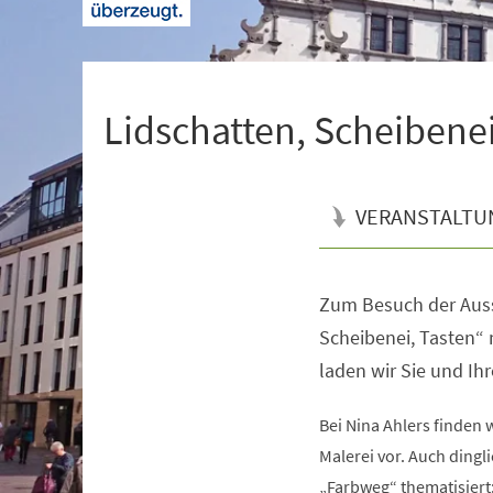
+
1
Lidschatten, Scheibenei
VERANSTALTU
Zum Besuch der Auss
Veranstaltungsinformationen
Scheibenei, Tasten“ 
laden wir Sie und Ihr
Bei Nina Ahlers finden 
Malerei vor. Auch dingli
„Farbweg“ thematisiert