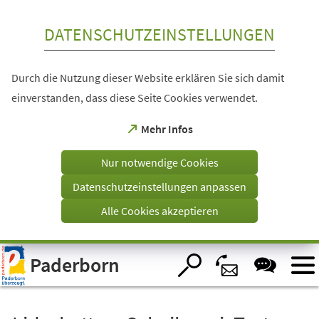
Inhalt anspringen
DATENSCHUTZEINSTELLUNGEN
Durch die Nutzung dieser Website erklären Sie sich damit
einverstanden, dass diese Seite Cookies verwendet.
(Öffnet
Mehr Infos
in
einem
Nur notwendige Cookies
neuen
Tab)
Datenschutzeinstellungen anpassen
Alle Cookies akzeptieren
Visuelle
Paderborn
Assistenzsoftware
öffnen.