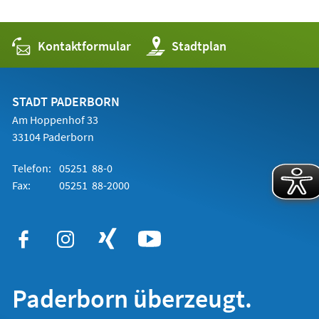
Kontaktformular
(Öffnet
Stadtplan
in
einem
neuen
Tab)
STADT PADERBORN
Am Hoppenhof 33
33104 Paderborn
Telefon:
05251 88-0
Fax:
05251 88-2000
Paderborn überzeugt.