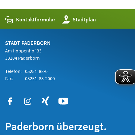
Kontaktformular
(Öffnet
Stadtplan
in
einem
neuen
Tab)
STADT PADERBORN
Am Hoppenhof 33
33104 Paderborn
Telefon:
05251 88-0
Fax:
05251 88-2000
Paderborn überzeugt.