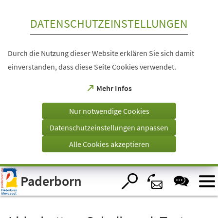
Inhalt anspringen
DATENSCHUTZEINSTELLUNGEN
Durch die Nutzung dieser Website erklären Sie sich damit
einverstanden, dass diese Seite Cookies verwendet.
(Öffnet
Mehr Infos
in
einem
Nur notwendige Cookies
neuen
Tab)
Datenschutzeinstellungen anpassen
Alle Cookies akzeptieren
Visuelle
Paderborn
Assistenzsoftware
öffnen.