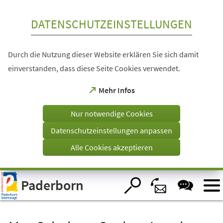
Inhalt anspringen
DATENSCHUTZEINSTELLUNGEN
Durch die Nutzung dieser Website erklären Sie sich damit
einverstanden, dass diese Seite Cookies verwendet.
(Öffnet
Mehr Infos
in
einem
Nur notwendige Cookies
neuen
Tab)
Datenschutzeinstellungen anpassen
Alle Cookies akzeptieren
Visuelle
Paderborn
Assistenzsoftware
öffnen.