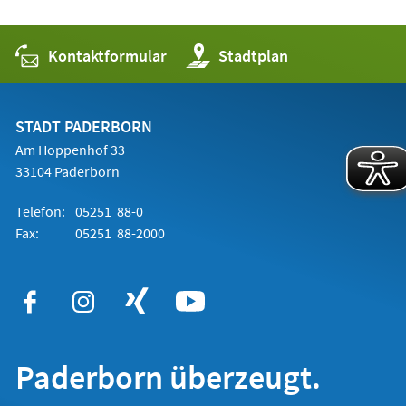
Kontaktformular
(Öffnet
Stadtplan
in
einem
neuen
Tab)
STADT PADERBORN
Am Hoppenhof 33
33104 Paderborn
Telefon:
05251 88-0
Fax:
05251 88-2000
Paderborn überzeugt.