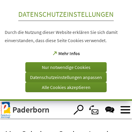
Inhalt anspringen
DATENSCHUTZEINSTELLUNGEN
Durch die Nutzung dieser Website erklären Sie sich damit
einverstanden, dass diese Seite Cookies verwendet.
(Öffnet
Mehr Infos
in
einem
Nur notwendige Cookies
neuen
Tab)
Datenschutzeinstellungen anpassen
Alle Cookies akzeptieren
Visuelle
Paderborn
Assistenzsoftware
öffnen.