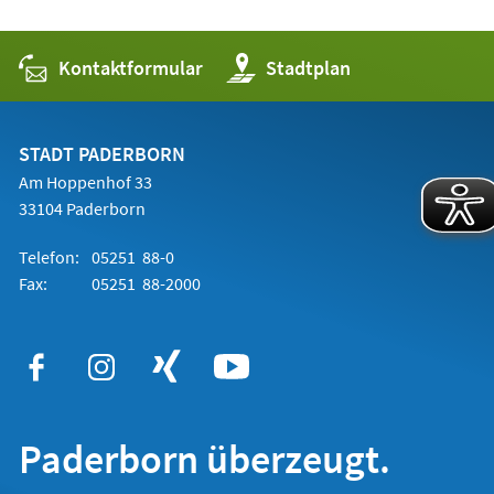
Kontaktformular
(Öffnet
Stadtplan
in
einem
neuen
Tab)
STADT PADERBORN
Am Hoppenhof 33
33104 Paderborn
Telefon:
05251 88-0
Fax:
05251 88-2000
Paderborn überzeugt.