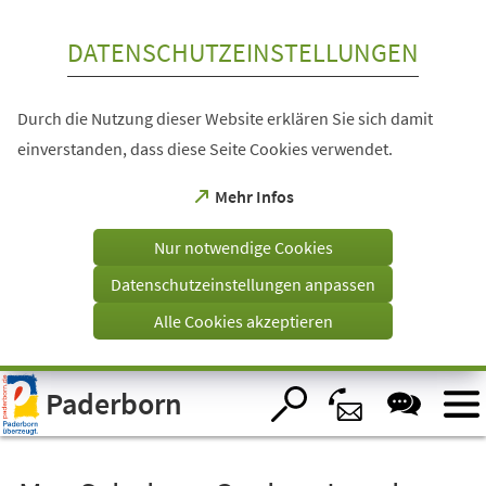
Inhalt anspringen
DATENSCHUTZEINSTELLUNGEN
Durch die Nutzung dieser Website erklären Sie sich damit
einverstanden, dass diese Seite Cookies verwendet.
(Öffnet
Mehr Infos
in
einem
Nur notwendige Cookies
neuen
Tab)
Datenschutzeinstellungen anpassen
Alle Cookies akzeptieren
Visuelle
Paderborn
Assistenzsoftware
öffnen.