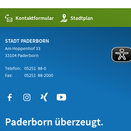
Kontaktformular
(Öffnet
Stadtplan
in
einem
neuen
Tab)
STADT PADERBORN
Am Hoppenhof 33
33104 Paderborn
Telefon:
05251 88-0
Fax:
05251 88-2000
Paderborn überzeugt.