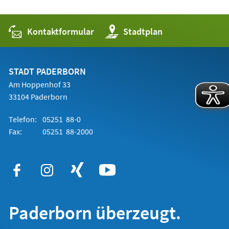
Kontaktformular
(Öffnet
Stadtplan
in
einem
neuen
Tab)
STADT PADERBORN
Am Hoppenhof 33
33104 Paderborn
Telefon:
05251 88-0
Fax:
05251 88-2000
Paderborn überzeugt.