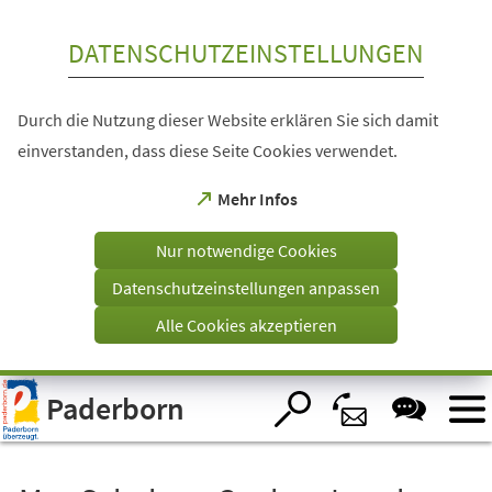
Inhalt anspringen
DATENSCHUTZEINSTELLUNGEN
Durch die Nutzung dieser Website erklären Sie sich damit
einverstanden, dass diese Seite Cookies verwendet.
(Öffnet
Mehr Infos
in
einem
Nur notwendige Cookies
neuen
Tab)
Datenschutzeinstellungen anpassen
Alle Cookies akzeptieren
Visuelle
Paderborn
Assistenzsoftware
öffnen.