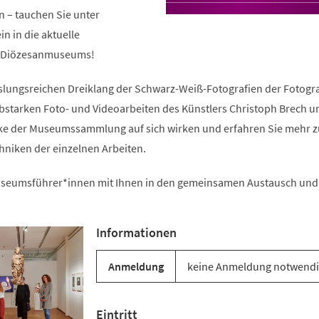
(Öffnet
n – tauchen Sie unter
in
einem
n in die aktuelle
neuen
s Diözesanmuseums!
Tab)
lungsreichen Dreiklang der Schwarz-Weiß-Fotografien der Fotogra
bstarken Foto- und Videoarbeiten des Künstlers Christoph Brech u
ke der Museumssammlung auf sich wirken und erfahren Sie mehr z
niken der einzelnen Arbeiten.
useumsführer*innen mit Ihnen in den gemeinsamen Austausch und
Informationen
Anmeldung
keine Anmeldung notwend
Eintritt