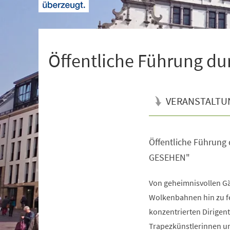
+
1
Öffentliche Führung du
VERANSTALTU
Öffentliche Führung 
Veranstaltungsinformationen
GESEHEN"
Von geheimnisvollen G
Wolkenbahnen hin zu f
konzentrierten Dirigen
Trapezkünstlerinnen u