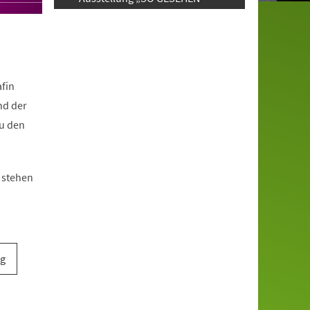
fin
nd der
u den
 stehen
ig