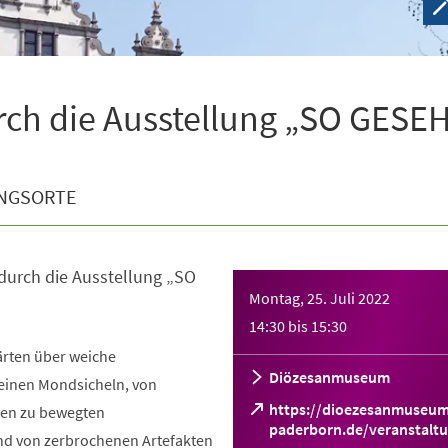
rch die Ausstellung „SO GESE
NGSORTE
durch die Ausstellung „SO
Montag, 25. Juli 2022
14:30
bis
15:30
ärten über weiche
Diözesanmuseum
einen Mondsicheln, von
https://dioezesanmuseum
ten zu bewegten
paderborn.de/veranstalt
nd von zerbrochenen Artefakten