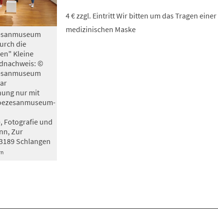
4 € zzgl. Eintritt Wir bitten um das Tragen einer
medizinischen Maske
özesanmuseum
urch die
en" Kleine
dnachweis: ©
özesanmuseum
ar
hung nur mit
oezesanmuseum-
 Fotografie und
nn, Zur
3189 Schlangen
rn