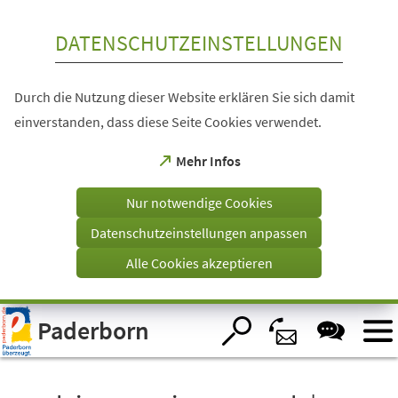
Inhalt anspringen
DATENSCHUTZEINSTELLUNGEN
Durch die Nutzung dieser Website erklären Sie sich damit
einverstanden, dass diese Seite Cookies verwendet.
(Öffnet
Mehr Infos
in
einem
Nur notwendige Cookies
neuen
Tab)
Datenschutzeinstellungen anpassen
Alle Cookies akzeptieren
Visuelle
Paderborn
Assistenzsoftware
öffnen.