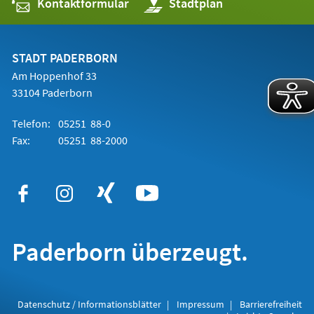
Kontaktformular
(Öffnet
Stadtplan
in
einem
neuen
Tab)
STADT PADERBORN
Am Hoppenhof 33
33104 Paderborn
Telefon:
05251 88-0
Fax:
05251 88-2000
Paderborn überzeugt.
Datenschutz / Informationsblätter
Impressum
Barrierefreiheit