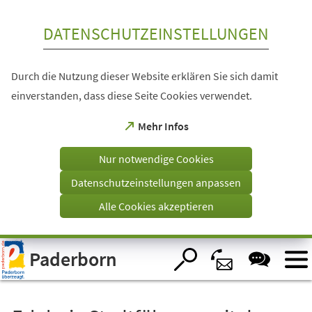
Inhalt anspringen
DATENSCHUTZEINSTELLUNGEN
Durch die Nutzung dieser Website erklären Sie sich damit
einverstanden, dass diese Seite Cookies verwendet.
(Öffnet
Mehr Infos
in
einem
Nur notwendige Cookies
neuen
Tab)
Datenschutzeinstellungen anpassen
Alle Cookies akzeptieren
Visuelle
Paderborn
Assistenzsoftware
öffnen.