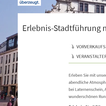
+
1
Erlebnis-Stadtführung
VORVERKAUFS
VERANSTALTE
Erleben Sie mit uns
Veranstaltungsinformationen
abendliche Atmosphär
bei Laternenschein,
wunderschönen Rund