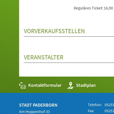
Reguläres Ticket: 16,90
VORVERKAUFSSTELLEN
VERANSTALTER
Kontaktformular
(Öffnet
Stadtplan
in
einem
neuen
Tab)
STADT PADERBORN
Telefon:
05251
Fax:
05251
Am Hoppenhof 33