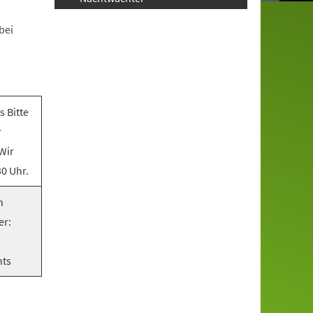
bei
 Bitte
r
 Wir
0 Uhr.
n
er:
nts