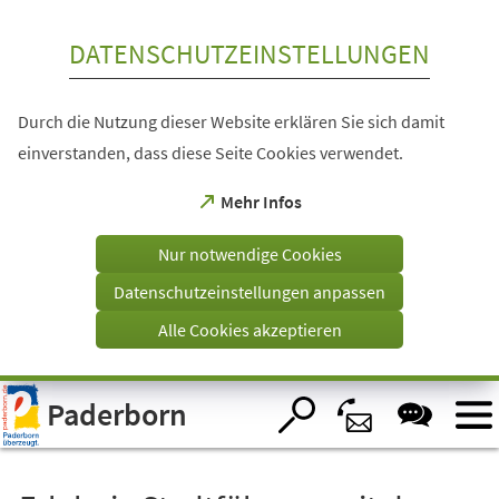
Inhalt anspringen
DATENSCHUTZEINSTELLUNGEN
Durch die Nutzung dieser Website erklären Sie sich damit
einverstanden, dass diese Seite Cookies verwendet.
(Öffnet
Mehr Infos
in
einem
Nur notwendige Cookies
neuen
Tab)
Datenschutzeinstellungen anpassen
Alle Cookies akzeptieren
Visuelle
Paderborn
Assistenzsoftware
öffnen.