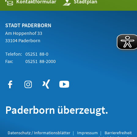
Kontaktformular
(Öffnet
Stadtplan
in
einem
neuen
Tab)
STADT PADERBORN
Am Hoppenhof 33
33104 Paderborn
Telefon:
05251 88-0
Fax:
05251 88-2000
Paderborn überzeugt.
Datenschutz / Informationsblätter
Impressum
Barrierefreiheit