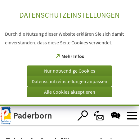
Inhalt anspringen
DATENSCHUTZEINSTELLUNGEN
Durch die Nutzung dieser Website erklären Sie sich damit
einverstanden, dass diese Seite Cookies verwendet.
(Öffnet
Mehr Infos
in
einem
Nur notwendige Cookies
neuen
Tab)
Datenschutzeinstellungen anpassen
Alle Cookies akzeptieren
Visuelle
Paderborn
Assistenzsoftware
öffnen.