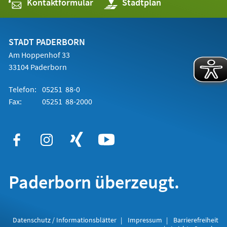
Kontaktformular
(Öffnet
Stadtplan
in
einem
neuen
Tab)
STADT PADERBORN
Am Hoppenhof 33
33104 Paderborn
Telefon:
05251 88-0
Fax:
05251 88-2000
Paderborn überzeugt.
Datenschutz / Informationsblätter
Impressum
Barrierefreiheit