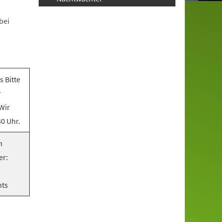
bei
 Bitte
r
 Wir
0 Uhr.
n
er:
nts