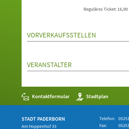
Reguläres Ticket: 16,90
VORVERKAUFSSTELLEN
VERANSTALTER
Kontaktformular
(Öffnet
Stadtplan
in
einem
neuen
Tab)
STADT PADERBORN
Telefon:
05251
Fax:
05251
Am Hoppenhof 33