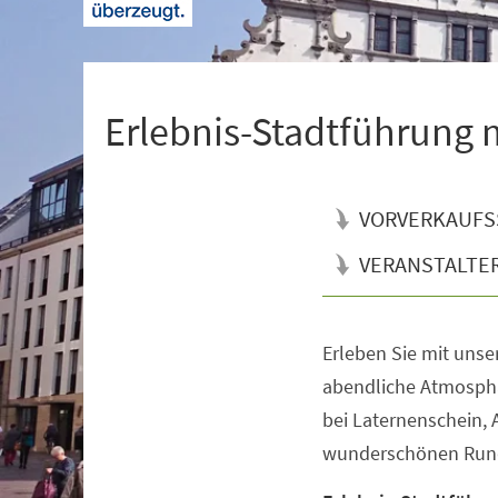
+
1
Erlebnis-Stadtführung
VORVERKAUFS
VERANSTALTE
Erleben Sie mit uns
Veranstaltungsinformationen
abendliche Atmosphär
bei Laternenschein,
wunderschönen Rund