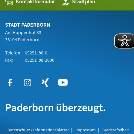
Kontaktformular
(Öffnet
Stadtplan
in
einem
neuen
Tab)
STADT PADERBORN
Am Hoppenhof 33
33104 Paderborn
Telefon:
05251 88-0
Fax:
05251 88-2000
Paderborn überzeugt.
Datenschutz / Informationsblätter
Impressum
Barrierefreiheit