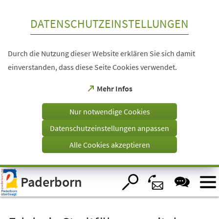
Inhalt anspringen
DATENSCHUTZEINSTELLUNGEN
Durch die Nutzung dieser Website erklären Sie sich damit
einverstanden, dass diese Seite Cookies verwendet.
(Öffnet
Mehr Infos
in
einem
Nur notwendige Cookies
neuen
Tab)
Datenschutzeinstellungen anpassen
Alle Cookies akzeptieren
Visuelle
Paderborn
Assistenzsoftware
öffnen.